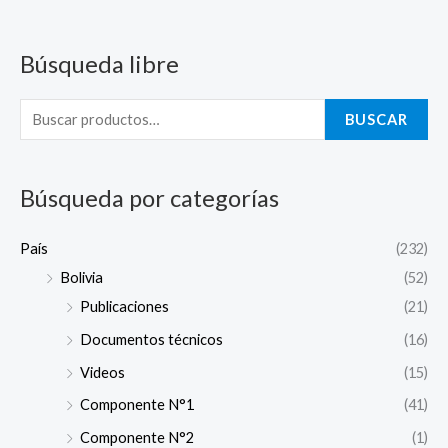
Búsqueda libre
B
u
s
BUSCAR
c
a
Búsqueda por categorías
r
p
País
(232)
o
Bolivia
(52)
r
Publicaciones
(21)
:
Documentos técnicos
(16)
Videos
(15)
Componente N°1
(41)
Componente N°2
(1)