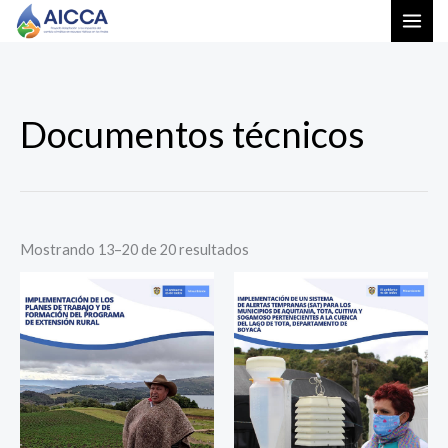
Ir
al
contenido
Ordenado
Documentos técnicos
por
los
últimos
Mostrando 13–20 de 20 resultados