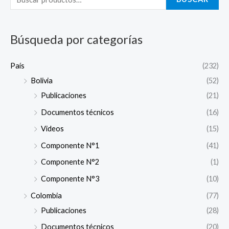
c
a
Búsqueda por categorías
r
p
País
(232)
o
Bolivia
(52)
r
Publicaciones
(21)
:
Documentos técnicos
(16)
Videos
(15)
Componente N°1
(41)
Componente N°2
(1)
Componente N°3
(10)
Colombia
(77)
Publicaciones
(28)
Documentos técnicos
(20)