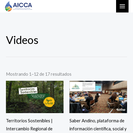
Ir
al
contenido
Ordenado
Videos
por
los
últimos
Mostrando 1–12 de 17 resultados
Territorios Sostenibles |
Saber Andino, plataforma de
Intercambio Regional de
información científica, social y