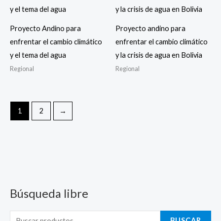
Proyecto Andino para
Proyecto andino para
enfrentar el cambio climático
enfrentar el cambio climático
y el tema del agua
y la crisis de agua en Bolivia
Regional
Regional
1
2
→
Búsqueda libre
B
u
s
BUSCAR