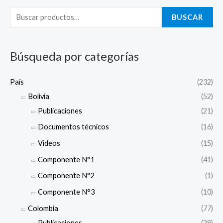
u
s
BUSCAR
c
a
Búsqueda por categorías
r
p
País
(232)
o
Bolivia
(52)
r
Publicaciones
(21)
:
Documentos técnicos
(16)
Videos
(15)
Componente N°1
(41)
Componente N°2
(1)
Componente N°3
(10)
Colombia
(77)
Publicaciones
(28)