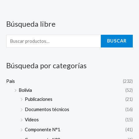
Búsqueda libre
B
u
s
BUSCAR
c
a
Búsqueda por categorías
r
p
País
(232)
o
Bolivia
(52)
r
Publicaciones
(21)
:
Documentos técnicos
(16)
Videos
(15)
Componente N°1
(41)