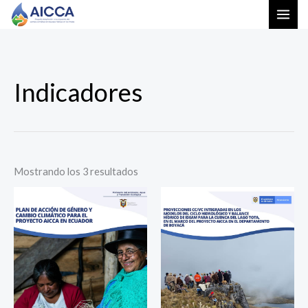
Ir
al
contenido
Ordenado
Indicadores
por
los
últimos
Mostrando los 3 resultados