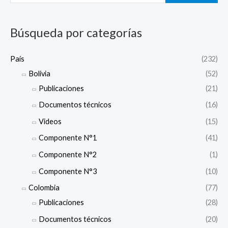
c
a
Búsqueda por categorías
r
p
País
(232)
o
Bolivia
(52)
r
Publicaciones
(21)
:
Documentos técnicos
(16)
Videos
(15)
Componente N°1
(41)
Componente N°2
(1)
Componente N°3
(10)
Colombia
(77)
Publicaciones
(28)
Documentos técnicos
(20)