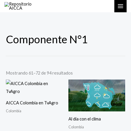
Ir
al
contenido
Ordenado
Componente N°1
por
los
últimos
Mostrando 61–72 de 94 resultados
AICCA Colombia en TvAgro
Colombia
Al día con el clima
Colombia